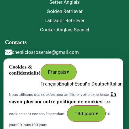
Setter Anglais
Golden Retriever
Labrador Retriever
Cocker Anglais Spaniel
Contacts
chenilclosroseraie@gmail.com
06 49 30 97 21
Cookies &
Français
▾
confidentialité
21, Rue de la Coquerie 59310 Nomain
Français
English
Español
Deutsch
Italiano
P
chenilduclosdelaroseraie
En
Nous utilisons des cookies pour améliorer votre expérience.
savoir plus sur notre politique de cookies.
Les
Fiche établissement Google
180
jours
▾
cookies sont conservés pendant :
30
Politique de confidentialité
Politique de cookies
Mentions légales
Accessibilité
Plan de site
Flux RSS
jours
90
jours
180
jours