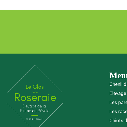
Men
Chenil d
Elevage
Les par
Les rac
Chiots 