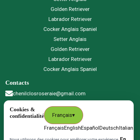
Golden Retriever
Labrador Retriever
Cocker Anglais Spaniel
Setter Anglais
Golden Retriever
Labrador Retriever
Cocker Anglais Spaniel
Contacts
chenilclosroseraie@gmail.com
06 49 30 97 21
Cookies &
Français
▾
confidentialité
21, Rue de la Coquerie 59310 Nomain
Français
English
Español
Deutsch
Italiano
P
chenilduclosdelaroseraie
En
Nous utilisons des cookies pour améliorer votre expérience.